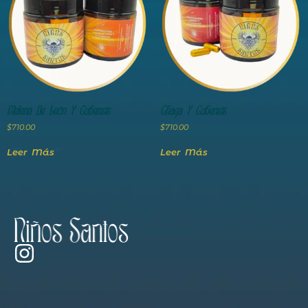
Melena De León Y Cubensis
Chaga Y Cubensis
$
710.00
$
710.00
Leer Más
Leer Más