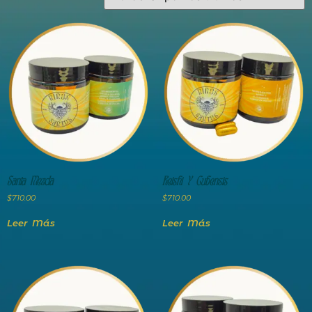
Santa Mezcla
Reishi Y Cubensis
$
710.00
$
710.00
Leer Más
Leer Más