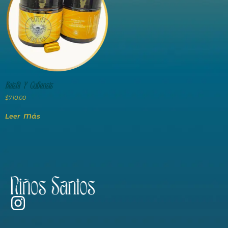
Reishi Y Cubensis
$
710.00
Leer Más