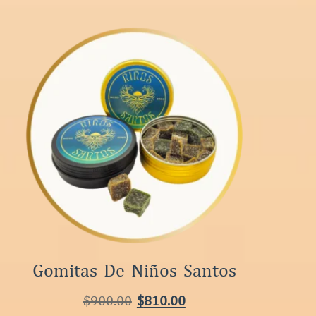
Gomitas De Niños Santos
$
900.00
$
810.00