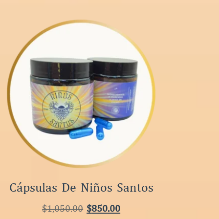
Cápsulas De Niños Santos
$
1,050.00
$
850.00