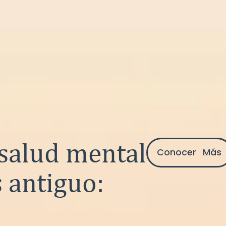
 salud mental
Conocer Más
s antiguo: