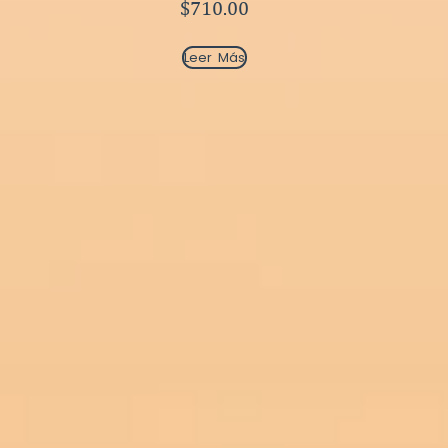
$
710.00
Leer Más