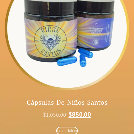
Cápsulas De Niños Santos
$
850.00
$
1,050.00
Leer Más